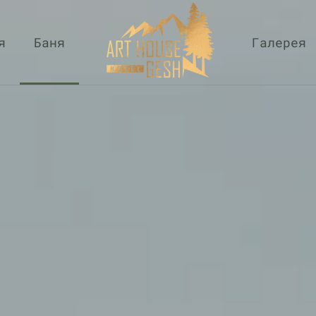
я
Баня
Галерея